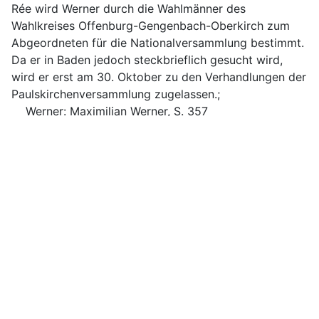
Rée wird Werner durch die Wahlmänner des
Wahlkreises Offenburg-Gengenbach-Oberkirch zum
Abgeordneten für die Nationalversammlung bestimmt.
Da er in Baden jedoch steckbrieflich gesucht wird,
wird er erst am 30. Oktober zu den Verhandlungen der
Paulskirchenversammlung zugelassen.;
Werner: Maximilian Werner, S. 357
30.101848
Nationalversammlung/Abgeordnete
(Baden);Fraktion "Donnersberg" (Baden);Märzvereine
(Baden)
Frankfurt am Main
Vom 30. Okt. 1848 bis zum 20. Mai 1849 ist Werner
für den Wahlkreis 10 Baden (Offenburg) Mitglied der
Frankfurter Nationalversammlung. Sein Vorgänger ist
Gustav Rée. Er ist Mitglied des Donnersberg und des
Märzvereins.;